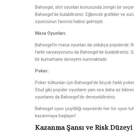
Bahsegel, slot oyunları konusunda zengin bir seçene
Bahsegel’de bulabilirsiniz. Eğlenceli grafikler ve sür
oyuncunun favorisi haline gelmiştir.
Masa Oyunları:
Bahsegel’in masa oyunları da oldukça popülerdir. Rul
farklı varyasyonunu da Bahsegel’de bulabilirsiniz. 
bir kumarhane deneyimi sunmaktadır.
Poker:
Poker tutkunları için Bahsegel’de birçok farklı p
Stud gibi popüler oyunların yanı sıra daha az biline
oyunlarını da Bahsegel’de deneyebilirsiniz.
Bahsegel oyun çeşitliliği sayesinde her tür oyun tu
kazanmaya başlayın!
Kazanma Şansı ve Risk Düzeyi