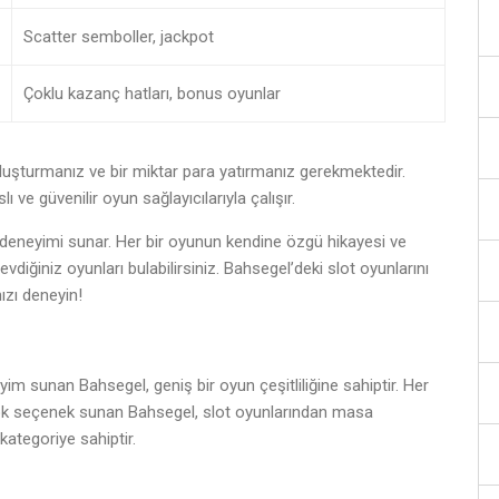
Scatter semboller, jackpot
Çoklu kazanç hatları, bonus oyunlar
luşturmanız ve bir miktar para yatırmanız gerekmektedir.
ı ve güvenilir oyun sağlayıcılarıyla çalışır.
r deneyimi sunar. Her bir oyunun kendine özgü hikayesi ve
evdiğiniz oyunları bulabilirsiniz. Bahsegel’deki slot oyunlarını
ızı deneyin!
im sunan Bahsegel, geniş bir oyun çeşitliliğine sahiptir. Her
irçok seçenek sunan Bahsegel, slot oyunlarından masa
kategoriye sahiptir.