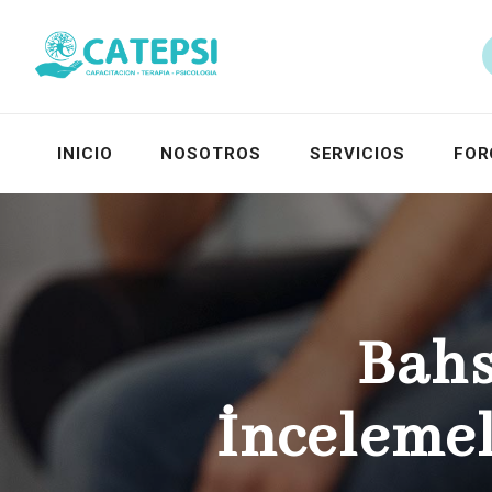
INICIO
NOSOTROS
SERVICIOS
FOR
Bahs
İncelemele