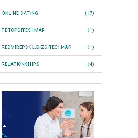
ONLINE DATING
(17)
PBTOPSITESI MAR
(1)
REDMIREPOOL.BIZSITESI MAR
(1)
RELATIONSHIPS
(4)