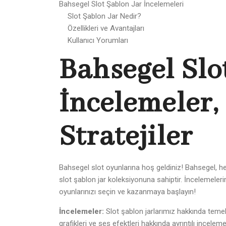
Bahsegel Slot Şablon Jar İncelemeleri
Slot Şablon Jar Nedir?
Özellikleri ve Avantajları
Kullanıcı Yorumları
Bahsegel Slo
İncelemeler, 
Stratejiler
Bahsegel slot oyunlarına hoş geldiniz! Bahsegel, he
slot şablon jar koleksiyonuna sahiptir. İncelemelerim
oyunlarınızı seçin ve kazanmaya başlayın!
İncelemeler:
Slot şablon jarlarımız hakkında temel b
grafikleri ve ses efektleri hakkında ayrıntılı incele