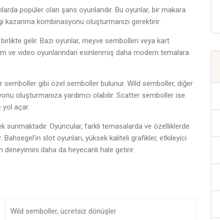
larda popüler olan şans oyunlarıdır. Bu oyunlar, bir makara
zgi kazanma kombinasyonu oluşturmanızı gerektirir.
le birlikte gelir. Bazı oyunlar, meyve sembolleri veya kart
i film ve video oyunlarından esinlenmiş daha modern temalara
r semboller gibi özel semboller bulunur. Wild semboller, diğer
nu oluşturmanıza yardımcı olabilir. Scatter semboller ise
 yol açar.
k sunmaktadır. Oyuncular, farklı temasalarda ve özelliklerde
Bahsegel’in slot oyunları, yüksek kaliteli grafikler, etkileyici
un deneyimini daha da heyecanlı hale getirir.
Wild semboller, ücretsiz dönüşler