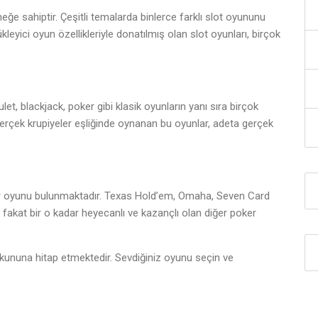
ğe sahiptir. Çeşitli temalarda binlerce farklı slot oyununu
ükleyici oyun özellikleriyle donatılmış olan slot oyunları, birçok
et, blackjack, poker gibi klasik oyunların yanı sıra birçok
Gerçek krupiyeler eşliğinde oynanan bu oyunlar, adeta gerçek
oker oyunu bulunmaktadır. Texas Hold’em, Omaha, Seven Card
n fakat bir o kadar heyecanlı ve kazançlı olan diğer poker
tkununa hitap etmektedir. Sevdiğiniz oyunu seçin ve