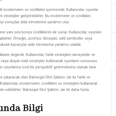
 incelemeleri ve özellikleri içermesidir. Kullanıcılar, oyunlar
ve stratejiler geliştirebilirler. Bu incelemeler ve özellikler,
 iyi sonuçlar elde etmelerine yardımcı olur.
ın yanı sıra bonus özelliklerini de sunar. Kullanıcılar, oyunları
abilirler. Örneğin, ücretsiz dönüşler, wild semboller veya
 yüksek kazançlar elde etmelerine yardımcı olabilir.
kate değerdir. Kullanıcılar, farklı stratejileri deneyebilir ve
li veya düşük riskli stratejiler kullanarak oyunların sonucunu
arın oyunlarına özel bir perspektif getirmelerine olanak tanır.
ye çıkaracak olan Bahsegel Slot Şablon Jar ile farklı ve
lanıcılar, incelemeleri, özellikleri ve stratejileri kullanarak
lde edebilirler. Bahsegel Slot Şablon Jar ile daha fazla
ında Bilgi