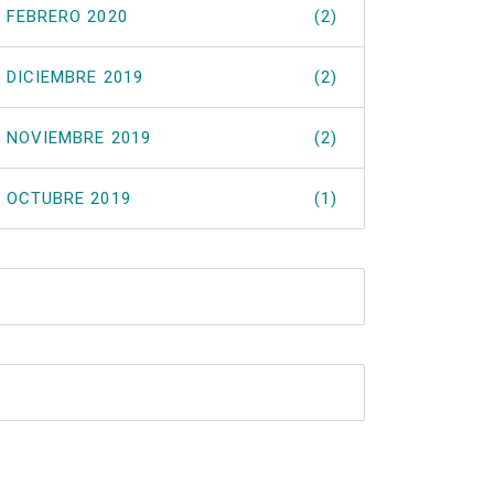
FEBRERO 2020
(2)
DICIEMBRE 2019
(2)
NOVIEMBRE 2019
(2)
OCTUBRE 2019
(1)