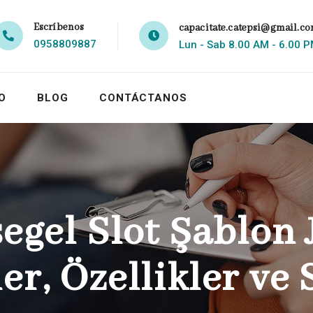
Escríbenos
capacitate.catepsi@gmail.c
0958809887
Lun - Sab 8.00 AM - 6.00 
O
BLOG
CONTÁCTANOS
egel Slot Şablon 
r, Özellikler ve 